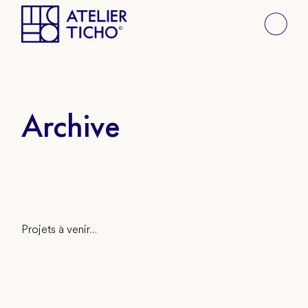
Skip
to
the
content
Archive
Projets à venir…